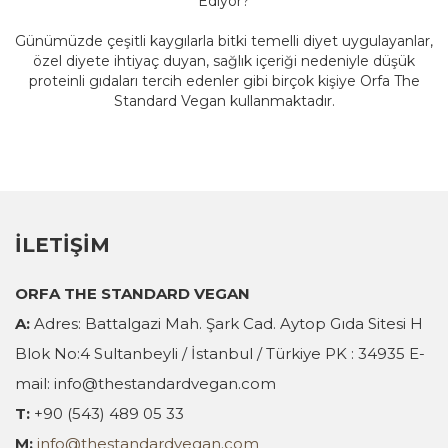
Ediyor?
Günümüzde çeşitli kaygılarla bitki temelli diyet uygulayanlar,
özel diyete ihtiyaç duyan, sağlık içeriği nedeniyle düşük
proteinli gıdaları tercih edenler gibi birçok kişiye Orfa The
Standard Vegan kullanmaktadır.
İLETİŞİM
ORFA THE STANDARD VEGAN
A:
Adres: Battalgazi Mah. Şark Cad. Aytop Gıda Sitesi H
Blok No:4 Sultanbeyli / İstanbul / Türkiye PK : 34935 E-
mail: info@thestandardvegan.com
T:
+90 (543) 489 05 33
M:
info@thestandardvegan.com