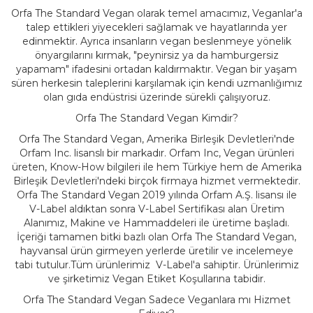
Orfa The Standard Vegan olarak temel amacımız, Veganlar'a
talep ettikleri yiyecekleri sağlamak ve hayatlarında yer
edinmektir. Ayrıca insanların vegan beslenmeye yönelik
önyargılarını kırmak, "peynirsiz ya da hamburgersiz
yapamam" ifadesini ortadan kaldırmaktır. Vegan bir yaşam
süren herkesin taleplerini karşılamak için kendi uzmanlığımız
olan gıda endüstrisi üzerinde sürekli çalışıyoruz.
Orfa The Standard Vegan Kimdir?
Orfa The Standard Vegan, Amerika Birleşik Devletleri'nde
Orfam Inc. lisanslı bir markadır. Orfam Inc, Vegan ürünleri
üreten, Know-How bilgileri ile hem Türkiye hem de Amerika
Birleşik Devletleri'ndeki birçok firmaya hizmet vermektedir.
Orfa The Standard Vegan 2019 yılında Orfam A.Ş. lisansı ile
V-Label aldıktan sonra V-Label Sertifikası alan Üretim
Alanımız, Makine ve Hammaddeleri ile üretime başladı.
İçeriği tamamen bitki bazlı olan Orfa The Standard Vegan,
hayvansal ürün girmeyen yerlerde üretilir ve incelemeye
tabi tutulur.Tüm ürünlerimiz V-Label'a sahiptir. Ürünlerimiz
ve şirketimiz Vegan Etiket Koşullarına tabidir.
Orfa The Standard Vegan Sadece Veganlara mı Hizmet